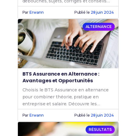
débouchés, sujets, corrigés et conseils
pour une préparation efficace.
Par
Erwann
Publié le
28 juin 2024
ALTERNANCE
BTS Assurance en Alternance :
Avantages et Opportunités
Choisis le BTS Assurance en alternance
pour combiner théorie, pratique en
entreprise et salaire. Découvre les
avantages, débouchés et stratégies pour
Par
Erwann
Publié le
28 juin 2024
réussir en 2024.
RÉSULTATS