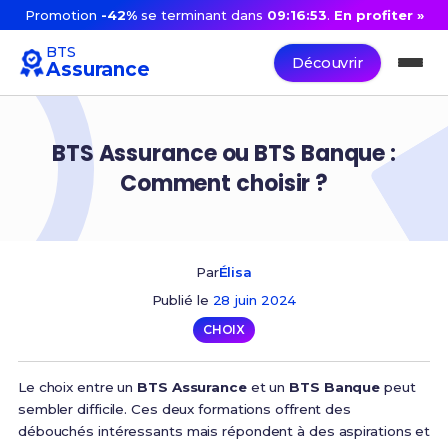
Promotion
-42%
se terminant dans
09:16:53
.
En profiter »
BTS
Découvrir
Assurance
BTS Assurance ou BTS Banque :
Comment choisir ?
Par
Élisa
Publié le
28 juin 2024
CHOIX
Le choix entre un
BTS Assurance
et un
BTS Banque
peut
sembler difficile. Ces deux formations offrent des
débouchés intéressants mais répondent à des aspirations et